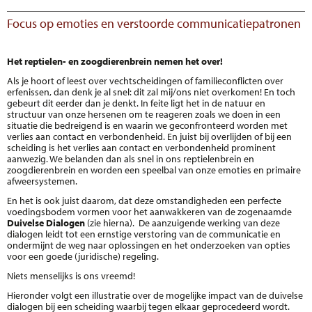
Focus op emoties en verstoorde communicatiepatronen
Het reptielen- en zoogdierenbrein nemen het over!
Als je hoort of leest over vechtscheidingen of familieconflicten over
erfenissen, dan denk je al snel: dit zal mij/ons niet overkomen! En toch
gebeurt dit eerder dan je denkt. In feite ligt het in de natuur en
structuur van onze hersenen om te reageren zoals we doen in een
situatie die bedreigend is en waarin we geconfronteerd worden met
verlies aan contact en verbondenheid. En juist bij overlijden of bij een
scheiding is het verlies aan contact en verbondenheid prominent
aanwezig. We belanden dan als snel in ons reptielenbrein en
zoogdierenbrein en worden een speelbal van onze emoties en primaire
afweersystemen.
En het is ook juist daarom, dat deze omstandigheden een perfecte
voedingsbodem vormen voor het aanwakkeren van de zogenaamde
Duivelse Dialogen
(zie hierna). De aanzuigende werking van deze
dialogen leidt tot een ernstige verstoring van de communicatie en
ondermijnt de weg naar oplossingen en het onderzoeken van opties
voor een goede (juridische) regeling.
Niets menselijks is ons vreemd!
Hieronder volgt een illustratie over de mogelijke impact van de duivelse
dialogen bij een scheiding waarbij tegen elkaar geprocedeerd wordt.