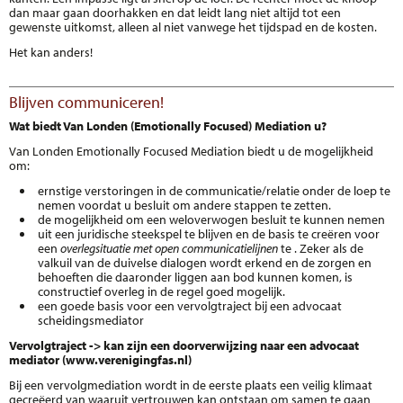
dan maar gaan doorhakken en dat leidt lang niet altijd tot een
gewenste uitkomst, alleen al niet vanwege het tijdspad en de kosten.
Het kan anders!
Blijven communiceren!
Wat biedt Van Londen (Emotionally Focused) Mediation u?
Van Londen Emotionally Focused Mediation biedt u de mogelijkheid
om:
ernstige verstoringen in de communicatie/relatie onder de loep te
nemen voordat u besluit om andere stappen te zetten.
de mogelijkheid om een weloverwogen besluit te kunnen nemen
uit een juridische steekspel te blijven en de basis te creëren voor
een
overlegsituatie met open communicatielijnen
te . Zeker als de
valkuil van de duivelse dialogen wordt erkend en de zorgen en
behoeften die daaronder liggen aan bod kunnen komen, is
constructief overleg in de regel goed mogelijk.
een goede basis voor een vervolgtraject bij een advocaat
scheidingsmediator
Vervolgtraject -> kan zijn een doorverwijzing naar een advocaat
mediator (www.verenigingfas.nl)
Bij een vervolgmediation wordt in de eerste plaats een veilig klimaat
gecreëerd van waaruit vertrouwen kan ontstaan om samen te gaan