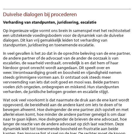
Duivelse dialogen bij procederen
Verharding van standpunten, juridisering, escalatie
Op ingenieuze wijze vormt ons brein in samenspel met het rechtsstelsel
een uitstekende voedingsbodem voor de dynamiek van de duivelse
dialogen. Dit kan vrij gemakkelijk leiden tot verharding van
standpunten, juridisering en toenemende escalatie.
In veel gevallen is het zo dat in de oprechte beleving van de ene partner,
de andere partner of de advocaat van de ander de oorzaak is van
escalaties, de waarheid verdraait, onredelijk is en dat hem of haar
hierdoor groot onrecht wordt aangedaan. Dit speelt over en
weer. Verontwaardiging groeit en boosheid en vijandigheid nemen
steeds grimmigere vormen aan. Er ontstaat ook steeds meer
vervreemding van iets dat ooit goed en mooi was. Beide partners
voelen zich ongezien, onbegrepen en miskend. Hun standpunten
verharden, de juridische betogen groeien en escalatie stijgt.
Wat ook veel voorkomt is dat naarmate de druk aan de ene kant wordt
opgevoerd, de bereidheid aan de andere kant om iets te doen of te
bewegen afneemt. Hoe dwingender de ene partner zich opstelt en met
allerlei eisen komt, hoe minder de andere partner geneigd is om daar
naar te gaan kijken. Hoe dwingender de brieven de ene advocaat, hoe
langer de reactie van de andere advocaat op zich laat wachten. Deze
dynamiek leidt tot toenemende boosheid en frustratie aan beide
kanten. Een impasse ligt al snel op de loer. De rechter moet de knoop