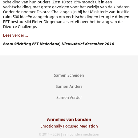
scheiding van hun ouders. Zo’n 10 tot 15% mondt uit in een
vechtscheiding, met grote gevolgen voor het welzijn van de kinderen.
Onder de noemer Divorce Challenge zijn bij het Ministerie van Justitie
ruim 500 ideeën aangedragen om vechtscheidingen terug te dringen.
EFT-bestuurslid Pieter Dingemanse vertelt over het belang van de
Divorce Challenge.
Lees verder ...
Bron: Stichting EFT-Nederland, Nieuwsbrief december 2016
Navigatie
Samen Scheiden
overslaan
Samen Anders
Samen Verder
Annelies van Londen
Emotionally Focused Mediation
© 2014 - 2026 | van Londen mediation