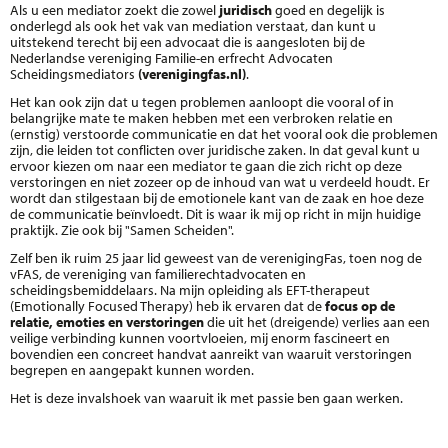
Als u een mediator zoekt die zowel
juridisch
goed en degelijk is
onderlegd als ook het vak van mediation verstaat, dan kunt u
uitstekend terecht bij een advocaat die is aangesloten bij de
Nederlandse vereniging Familie-en erfrecht Advocaten
Scheidingsmediators
(verenigingfas.nl)
.
Het kan ook zijn dat u tegen problemen aanloopt die vooral of in
belangrijke mate te maken hebben met een verbroken relatie en
(ernstig) verstoorde communicatie en dat het vooral ook die problemen
zijn, die leiden tot conflicten over juridische zaken. In dat geval kunt u
ervoor kiezen om naar een mediator te gaan die zich richt op deze
verstoringen en niet zozeer op de inhoud van wat u verdeeld houdt. Er
wordt dan stilgestaan bij de emotionele kant van de zaak en hoe deze
de communicatie beïnvloedt. Dit is waar ik mij op richt in mijn huidige
praktijk. Zie ook bij "Samen Scheiden".
Zelf ben ik ruim 25 jaar lid geweest van de verenigingFas, toen nog de
vFAS, de vereniging van familierechtadvocaten en
scheidingsbemiddelaars. Na mijn opleiding als EFT-therapeut
(Emotionally Focused Therapy) heb ik ervaren dat de
focus op de
relatie, emoties en verstoringen
die uit het (dreigende) verlies aan een
veilige verbinding kunnen voortvloeien, mij enorm fascineert en
bovendien een concreet handvat aanreikt van waaruit verstoringen
begrepen en aangepakt kunnen worden.
Het is deze invalshoek van waaruit ik met passie ben gaan werken.